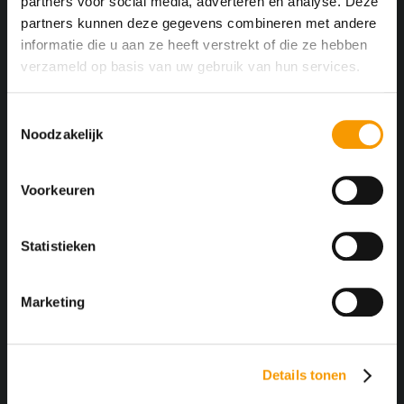
partners voor social media, adverteren en analyse. Deze
partners kunnen deze gegevens combineren met andere
informatie die u aan ze heeft verstrekt of die ze hebben
verzameld op basis van uw gebruik van hun services.
E-mailadres
T
Noodzakelijk
o
Uw vraag/opmerking
e
s
Voorkeuren
t
e
m
Statistieken
m
i
Ik heb kennisgenomen van de
privacyverklaring
en ga
Marketing
n
hiermee akkoord.
g
s
Details tonen
s
e