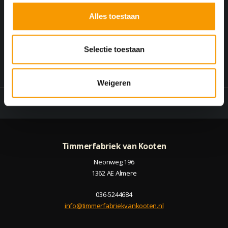
l
Alles toestaan
e
Verzenden
c
t
Selectie toestaan
i
e
Weigeren
Home
Contact
Timmerfabriek van Kooten
Neonweg 196
1362 AE Almere
036-5244684
info@timmerfabriekvankooten.nl