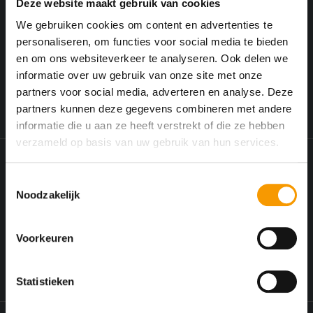
Deze website maakt gebruik van cookies
Maatwerk in hout, passend bij uw interieur of gevel
We gebruiken cookies om content en advertenties te
Centor systemen.
Soepele bediening en hoogwaardige isolatie
personaliseren, om functies voor social media te bieden
Duurzame materialen en stijlvolle afwerking
en om ons websiteverkeer te analyseren. Ook delen we
Of u nu kiest voor een elegante houten schuifdeur of een luxe
informatie over uw gebruik van onze site met onze
Centor vouwpui: wij zorgen voor een oplossing die past bij uw
partners voor social media, adverteren en analyse. Deze
woning én uw wensen.
partners kunnen deze gegevens combineren met andere
informatie die u aan ze heeft verstrekt of die ze hebben
verzameld op basis van uw gebruik van hun services.
Heeft u een project in gedachten?
T
Noodzakelijk
o
Bij Timmer- en trappenbedrijf van Kooten bespreken
e
we graag al uw vragen en ideeën.
s
Voorkeuren
t
Bel ons
Mail ons
e
m
Statistieken
m