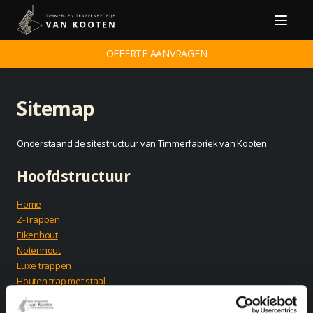
Menu
OFFERTE AANVRAGEN
Sitemap
Onderstaand de sitestructuur van Timmerfabriek van Kooten
Hoofdstructuur
Home
Z-Trappen
Eikenhout
Notenhout
Luxe trappen
Houten trap met staal
Zwevende trappen
Kwart met steek trap