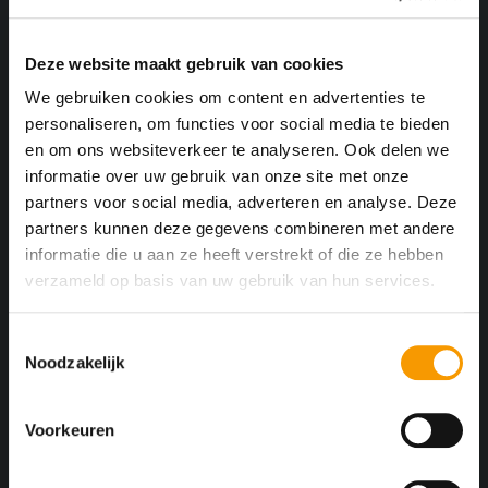
Steek met kwart trap
Dubbelkwart trap
Deze website maakt gebruik van cookies
Steek bordes steek trap
Steek trappen
We gebruiken cookies om content en advertenties te
Kozijnen, Deuren & Ramen
personaliseren, om functies voor social media te bieden
Complete kozijnen
en om ons websiteverkeer te analyseren. Ook delen we
Luxe binnendeuren
informatie over uw gebruik van onze site met onze
Luxe voordeuren
partners voor social media, adverteren en analyse. Deze
Monumentale deuren
partners kunnen deze gegevens combineren met andere
Schuifdeuren
informatie die u aan ze heeft verstrekt of die ze hebben
Ramen
verzameld op basis van uw gebruik van hun services.
Toogramen
Schuiframen
Monumentale ramen
T
Over ons
Noodzakelijk
o
Certificaten en keurmerken
e
Duurzaam Ontwikkelen
s
Projecten
Voorkeuren
t
Contact
e
Openingstijden